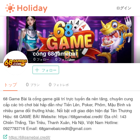
ログイン
cổng 68gamebai
0
0
フォロー
フォロワー
フォロー
0
0
トップ
プラン
フォトレポ
68 Game Bài là cổng game giải trí trực tuyến đa nền tảng, chuyên cung
cấp các trò chơi bài hấp dẫn như Tiến Lên, Poker, Phỏm, Mậu Binh và
nhiều game đổi thưởng khác. Nổi bật với giao diện hiện đại Tên Thương
Hiệu: 68 GAME BÀI Website: https://68gamebai.credit/ Địa chỉ: 143
Chiến Thắng, Tân Triều, Thanh Xuân, Hà Nội, Việt Nam Hotline:
0927783716 Email: 68gamebaicredit@gmail.com
https://68gamebai.credit/