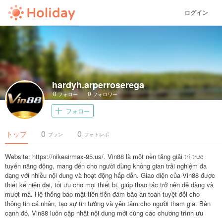
ログイン
hardyh.arperroserega
0
0
フォロー
フォロワー
フォロー
0
0
トップ
プラン
フォトレポ
Website: https://nikeairmax-95.us/. Vin88 là một nền tảng giải trí trực
tuyến năng động, mang đến cho người dùng không gian trải nghiệm đa
dạng với nhiều nội dung và hoạt động hấp dẫn. Giao diện của Vin88 được
thiết kế hiện đại, tối ưu cho mọi thiết bị, giúp thao tác trở nên dễ dàng và
mượt mà. Hệ thống bảo mật tiên tiến đảm bảo an toàn tuyệt đối cho
thông tin cá nhân, tạo sự tin tưởng và yên tâm cho người tham gia. Bên
cạnh đó, Vin88 luôn cập nhật nội dung mới cùng các chương trình ưu