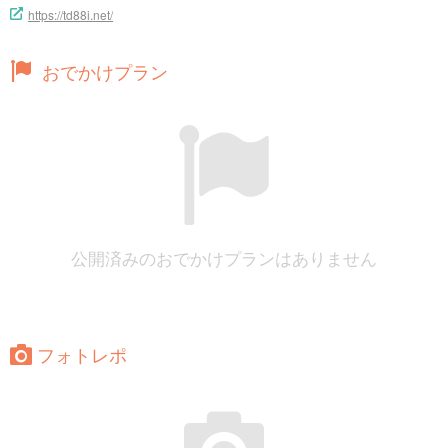
https://td88i.net/
おでかけプラン
公開済みのおでかけプランはありません
フォトレポ