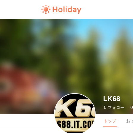
LK68
0
フォロー
トップ
お