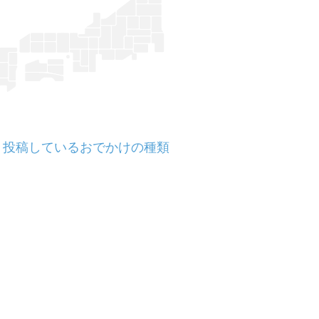
投稿しているおでかけの種類