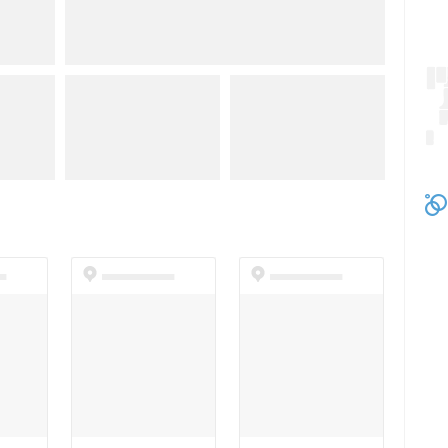
t
dummyspot
dummyspot