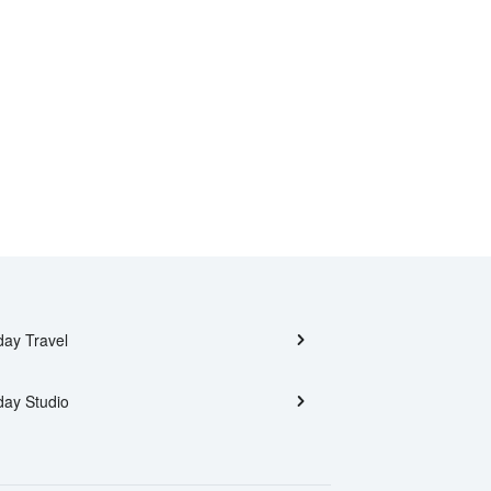
day Travel
day Studio