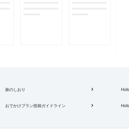
gefor
dummymessagefor
dummymessagefor
tplac
photoreportplac
photoreportplac
eholder
eholder
旅のしおり
Holi
おでかけプラン投稿ガイドライン
Holi