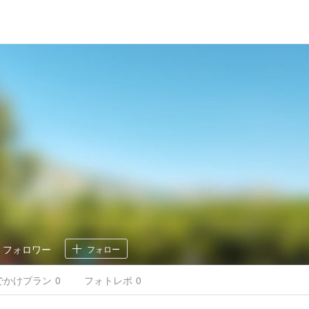
0
フォロワー
フォロー
でかけ
プラン
0
フォトレポ
0