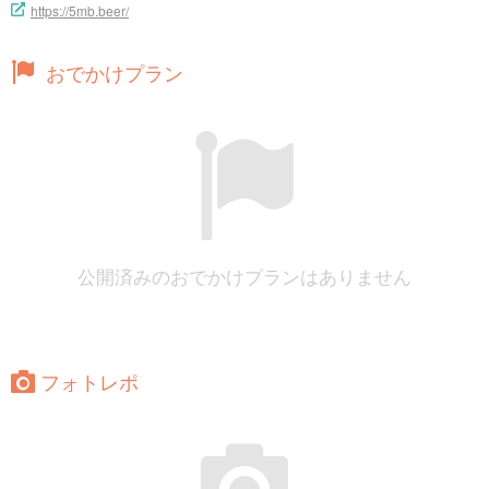
https://5mb.beer/
おでかけプラン
公開済みのおでかけプランはありません
フォトレポ