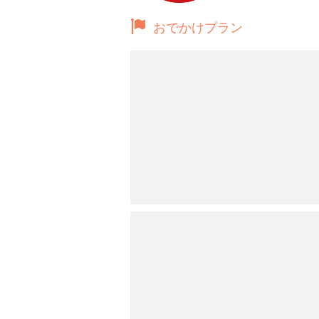
おでかけプラン