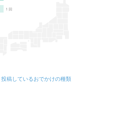
1 回
投稿しているおでかけの種類