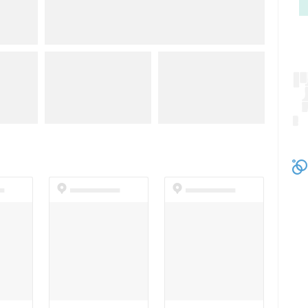
t
dummyspot
dummyspot