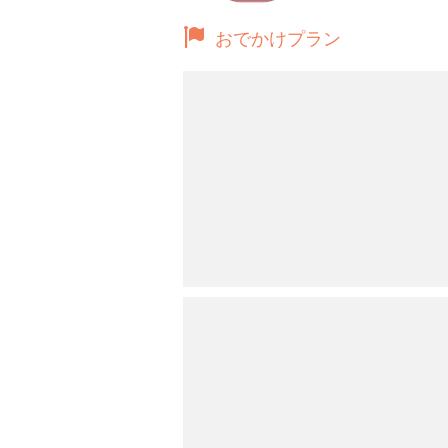
おでかけプラン