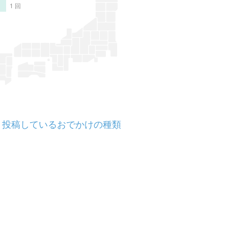
1 回
投稿しているおでかけの種類