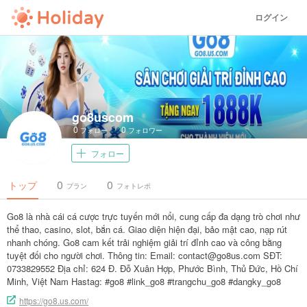
ログイン
go8uscom
0
0
フォロー
フォロワー
フォロー
0
0
トップ
プラン
フォトレポ
Go8 là nhà cái cá cược trực tuyến mới nổi, cung cấp đa dạng trò chơi như
thể thao, casino, slot, bắn cá. Giao diện hiện đại, bảo mật cao, nạp rút
nhanh chóng. Go8 cam kết trải nghiệm giải trí đỉnh cao và công bằng
tuyệt đối cho người chơi. Thông tin: Email: contact@go8us.com SĐT:
0733829552 Địa chỉ: 624 Đ. Đỗ Xuân Hợp, Phước Bình, Thủ Đức, Hồ Chí
Minh, Việt Nam Hastag: #go8 #link_go8 #trangchu_go8 #dangky_go8
https://go8.us.com/