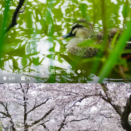
軽井沢を楽しむなら断然、春！🍀✨
長野
15