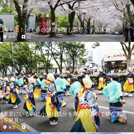
海！山！川！春の伊豆を楽しみ尽くす週末旅
静岡
22
東京にいるのに小旅行気分を満喫！浴衣で粋な東京
を発見✨
東京
1