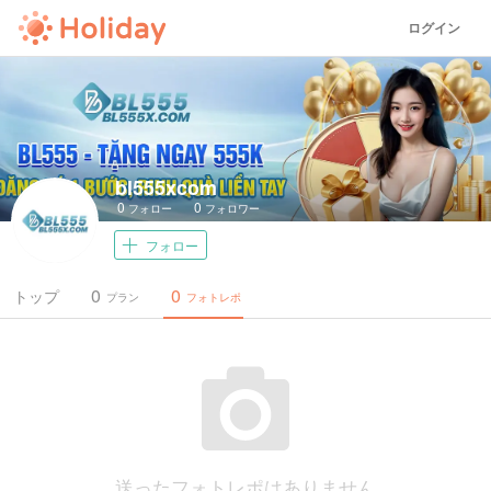
ログイン
bl555xcom
0
0
フォロー
フォロワー
フォロー
0
0
トップ
プラン
フォトレポ
送ったフォトレポはありません