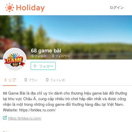
ログイン
68 game bài
0
0
フォロー
フォロワー
フォロー
0
0
トップ
プラン
フォトレポ
68 Game Bài là địa chỉ uy tín dành cho thương hiệu game bài đổi thưởng
tại khu vực Châu Á, cung cấp nhiều trò chơi hấp dẫn nhất và được công
nhận là một trong những cổng game đổi thưởng hàng đầu tại Việt Nam.
Website: https://brides.ru.com/
https://brides.ru.com/