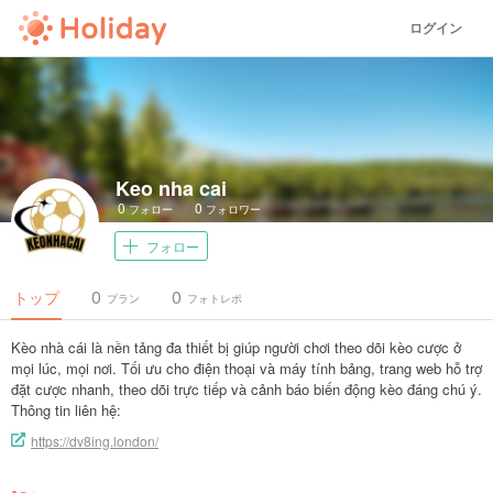
ログイン
Keo nha cai
0
0
フォロー
フォロワー
フォロー
0
0
トップ
プラン
フォトレポ
Kèo nhà cái là nền tảng đa thiết bị giúp người chơi theo dõi kèo cược ở
mọi lúc, mọi nơi. Tối ưu cho điện thoại và máy tính bảng, trang web hỗ trợ
đặt cược nhanh, theo dõi trực tiếp và cảnh báo biến động kèo đáng chú ý.
Thông tin liên hệ:
https://dv8ing.london/