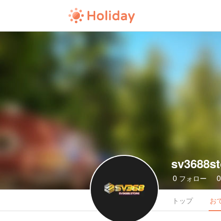
sv3688st
0
フォロー
トップ
お