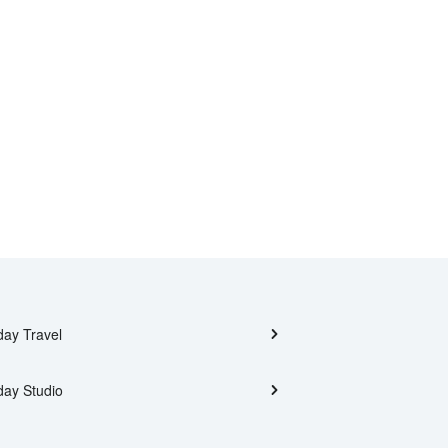
day Travel
day Studio