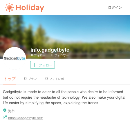
ログイン
info.gadgetbyte
0
0
フォロー
フォロワー
フォロー
0
0
トップ
プラン
フォトレポ
Gadgetbyte is made to cater to all the people who desire to be informed
but do not require the headache of technology. We also make your digital
life easier by simplifying the specs, explaining the trends.
海外
https://gadgetbyte.net/