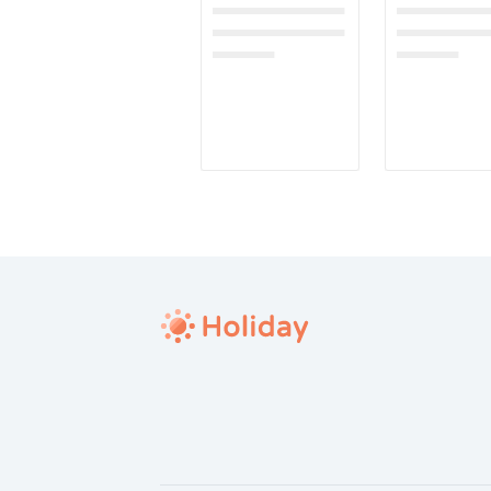
dummymessagefor
dummymessa
photoreportplac
photorepor
eholder
eholder