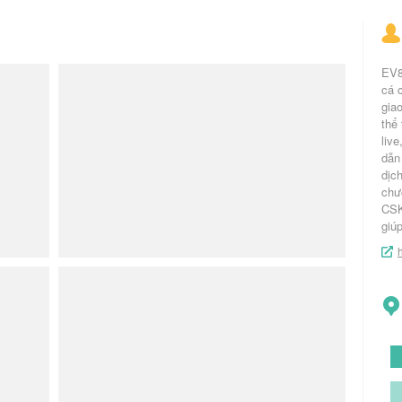
EV8
cá 
gia
thể
liv
dẫn
dịc
chư
CSK
giúp