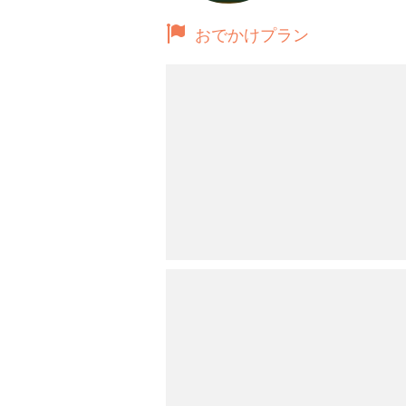
おでかけプラン