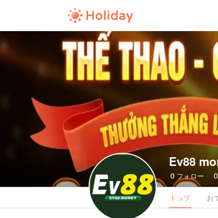
Ev88 mo
0
フォロー
トップ
お