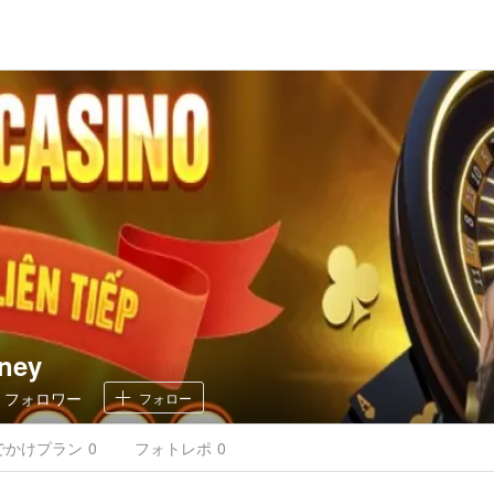
ney
0
フォロワー
フォロー
でかけ
プラン
0
フォトレポ
0