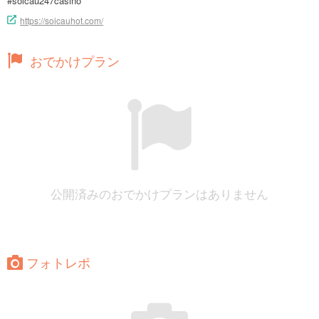
#soicau247casino
https://soicauhot.com/
おでかけプラン
公開済みのおでかけプランはありません
フォトレポ