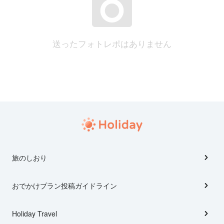
送ったフォトレポはありません
旅のしおり
おでかけプラン投稿ガイドライン
Holiday Travel