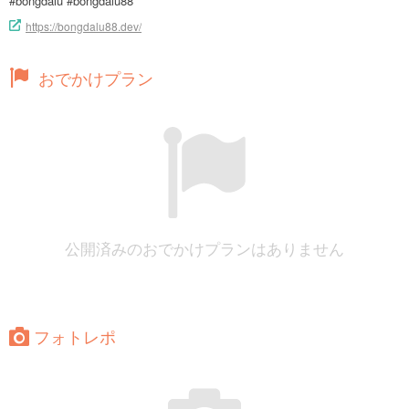
#bongdalu #bongdalu88
https://bongdalu88.dev/
おでかけプラン
公開済みのおでかけプランはありません
フォトレポ