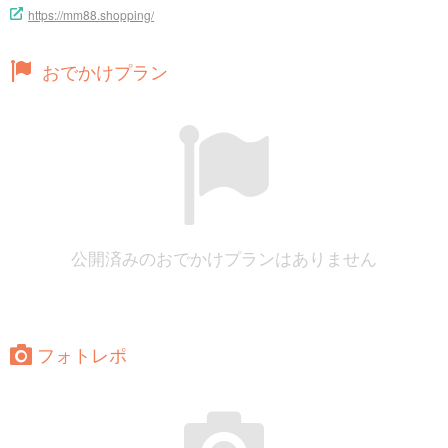
https://mm88.shopping/
おでかけプラン
公開済みのおでかけプランはありません
フォトレポ