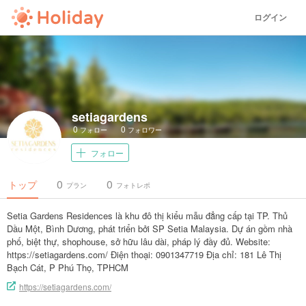
ログイン
setiagardens
0
0
フォロー
フォロワー
フォロー
0
0
トップ
プラン
フォトレポ
Setia Gardens Residences là khu đô thị kiểu mẫu đẳng cấp tại TP. Thủ
Dầu Một, Bình Dương, phát triển bởi SP Setia Malaysia. Dự án gồm nhà
phố, biệt thự, shophouse, sở hữu lâu dài, pháp lý đầy đủ. Website:
https://setiagardens.com/ Điện thoại: 0901347719 Địa chỉ: 181 Lê Thị
Bạch Cát, P Phú Thọ, TPHCM
https://setiagardens.com/