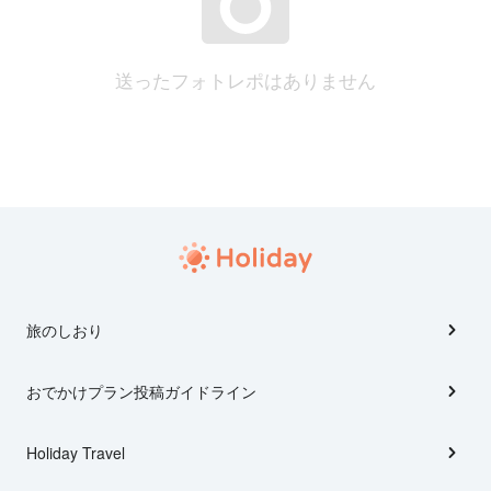
送ったフォトレポはありません
旅のしおり
おでかけプラン投稿ガイドライン
Holiday Travel