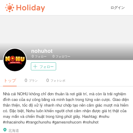
ログイン
nohuhot
0
0
フォロー
フォロワー
フォロー
0
0
トップ
プラン
フォトレポ
Nhà cái NOHU không chỉ đơn thuần là nơi giải trí, mà còn là trải nghiệm
đỉnh cao của sự công bằng và minh bạch trong từng ván cược. Giao diện
thân thiện, tốc độ xử lý nhanh như chớp tạo nên cảm giác mượt mà hiếm
có. Đặc biệt, Nohu luôn khiến người chơi cảm nhận được giá trị thật của
may mắn và chiến thuật trong từng phút giây. Hashtag: #nohu
#nhacainohu #trangchunohu #gamesnohucom #nohuhot
北海道