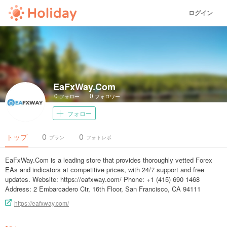
ログイン
EaFxWay.Com
0
0
フォロー
フォロワー
フォロー
0
0
トップ
プラン
フォトレポ
EaFxWay.Com is a leading store that provides thoroughly vetted Forex
EAs and indicators at competitive prices, with 24/7 support and free
updates. Website: https://eafxway.com/ Phone: +1 (415) 690 1468
Address: 2 Embarcadero Ctr, 16th Floor, San Francisco, CA 94111
https://eafxway.com/