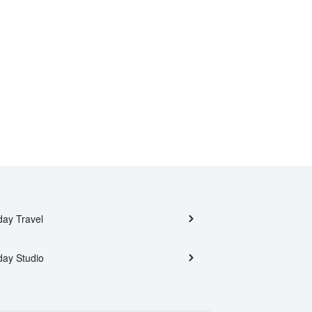
day Travel
day Studio