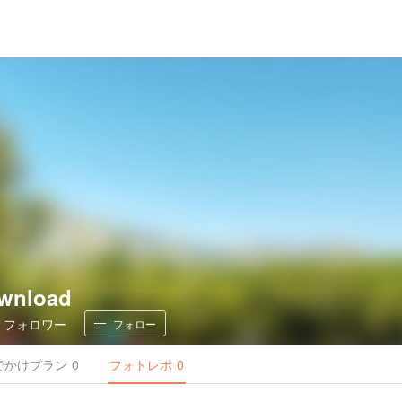
wnload
0
フォロワー
フォロー
でかけ
プラン
0
フォトレポ
0