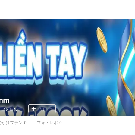
mm
0
フォロワー
フォロー
でかけ
プラン
0
フォトレポ
0