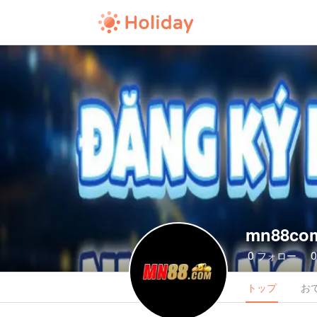
mn88co
0
フォロー
トップ
お