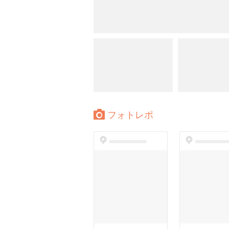
フォトレポ
dummyspot
dummyspo