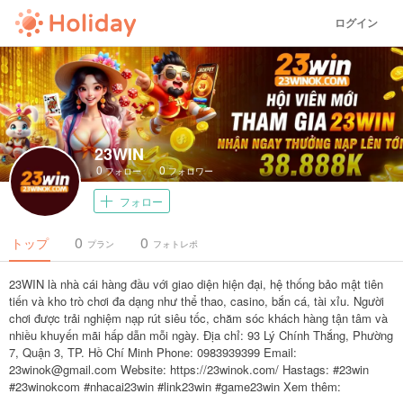
ログイン
23WIN
0
0
フォロー
フォロワー
フォロー
0
0
トップ
プラン
フォトレポ
23WIN là nhà cái hàng đầu với giao diện hiện đại, hệ thống bảo mật tiên
tiến và kho trò chơi đa dạng như thể thao, casino, bắn cá, tài xỉu. Người
chơi được trải nghiệm nạp rút siêu tốc, chăm sóc khách hàng tận tâm và
nhiều khuyến mãi hấp dẫn mỗi ngày. Địa chỉ: 93 Lý Chính Thắng, Phường
7, Quận 3, TP. Hồ Chí Minh Phone: 0983939399 Email:
23winok@gmail.com Website: https://23winok.com/ Hastags: #23win
#23winokcom #nhacai23win #link23win #game23win Xem thêm: