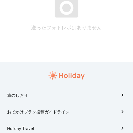
送ったフォトレポはありません
旅のしおり
おでかけプラン投稿ガイドライン
Holiday Travel