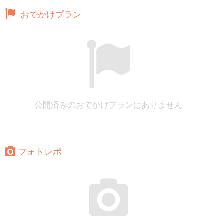
おでかけプラン
公開済みのおでかけプランはありません
フォトレポ