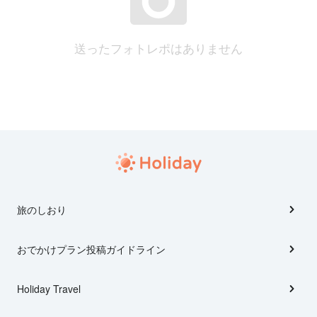
送ったフォトレポはありません
旅のしおり
おでかけプラン投稿ガイドライン
Holiday Travel