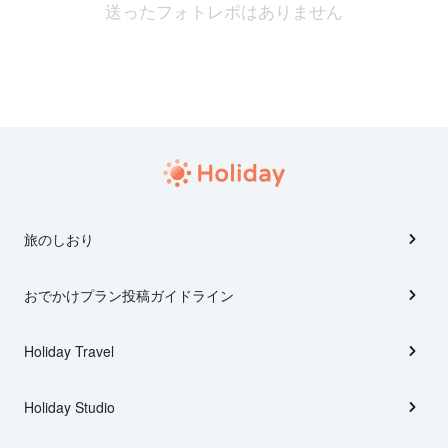
送ったフォトレポはありません
旅のしおり
おでかけプラン投稿ガイドライン
Holiday Travel
Holiday Studio