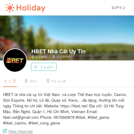
ログイン
HBET Nhà Cái Uy Tín
0
0
フォロー
フォロワー
フォロー
0
0
トップ
プラン
フォトレポ
HBET là nhà cái uy tín Việt Nam, cá cược Thể thao trực tuyến, Casino,
Slot Esports, Nổ hũ, Lô đề, Quay số, Keno,…đa dạng, thưởng lớn mỗi
ngày Thông tin chi tiết: Website: https://hbet.net/ Địa chỉ: 33 Hồ Tùng
Mậu, Bến Nghé, Quận 1, Hồ Chí Minh, Vietnam Email:
hbet.net@gmail.com Phone: 0972945878 #hbet, #hbet_game,
#hbet_casino, #hbet_cong_game
https://hbet.net/