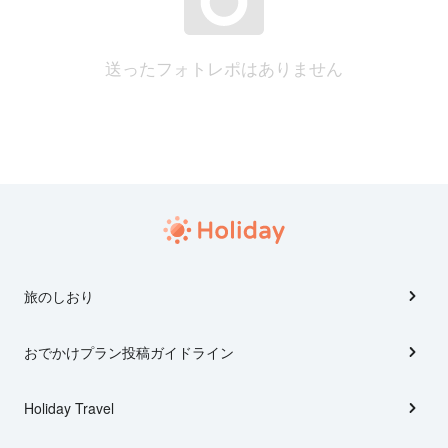
送ったフォトレポはありません
旅のしおり
おでかけプラン投稿ガイドライン
Holiday Travel