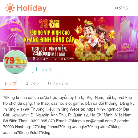
ログイン
79King
0
0
フォロー
フォロワー
フォロー
0
0
トップ
プラン
フォトレポ
79king là nhà cái cá cược trực tuyến uy tín tại Việt Nam, nổi bật với kho
trò chơi đa dạng: thể thao, casino, slot game, bắn cá đổi thưởng. Đăng ký
79King + 179K Thương Hiệu: 79King Website: https://79kingvn.co/ Địa
Chỉ: 621/39/17 Đ. Nguyễn Ảnh Thủ, P, Quận 12, Hồ Chí Minh, Việt Nam
Số Điện Thoại: 0392 865 373 Email: 79kingvn.co@gmail.com Zipcode:
70000 Hashtag: #79king #nhcai79king #dangky79king #keo79king
#casino79king #slot79king