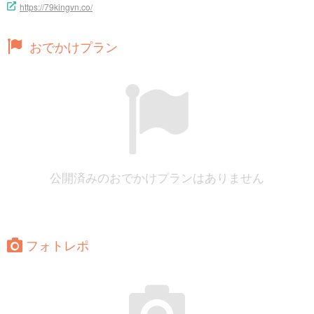
https://79kingvn.co/
おでかけプラン
公開済みのおでかけプランはありません
フォトレポ