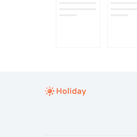
dummymessagefor
dummymessa
photoreportplac
photorepor
eholder
eholder