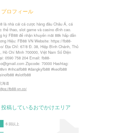
プロフィール
8 là nhà cái cá cược hàng đầu Châu Á, cá
c thể thao, slot game và casino đỉnh cao.
g ký FB88 để nhận khuyến mãi 88k hấp dẫn
ơng Hiệu: FB88 VN Website: https://fb88-
co/ Địa Chỉ: 67/8 Đ. 38, Hiệp Bình Chánh, Thủ
, Hồ Chí Minh 700000, Việt Nam Số Điện
ại: 0590 758 204 Email: fb88-
co@gmail.com Zipcode: 70000 Hashtag:
88vn #nhcaifb88 #dangkyfb88 #keofb88
sinofb88 #slotfb88
北海道
ttps://fb88-vn.co/
投稿しているおでかけエリア
6 回以上