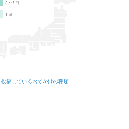
2 〜 5 回
1 回
投稿しているおでかけの種類