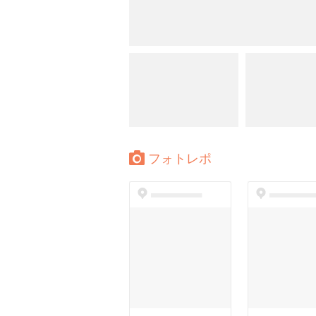
フォトレポ
dummyspot
dummyspo