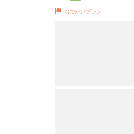
おでかけプラン