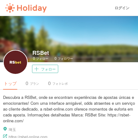
ログイン
RSBet
0
0
フォロー
フォロワー
フォロー
0
0
トップ
プラン
フォトレポ
Descubra a RSBet, onde se encontram experiências de apostas únicas e
emocionantes! Com uma interface amigável, odds atraentes e um serviço
ao cliente dedicado, a rsbet-online.com oferece momentos de euforia em
cada aposta. Informações detalhadas Marca: RSBet Site: https://rsbet-
online.com/
埼玉
https://rsbet-online.com