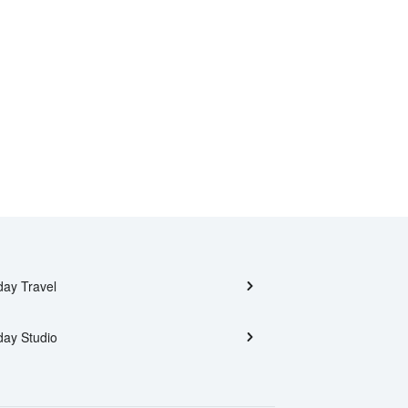
day Travel
day Studio