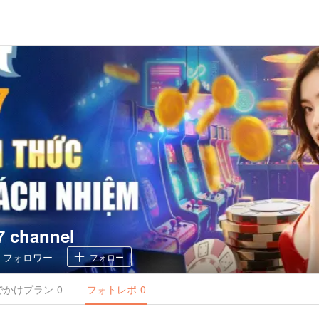
 channel
0
フォロワー
フォロー
でかけ
プラン
0
フォトレポ
0