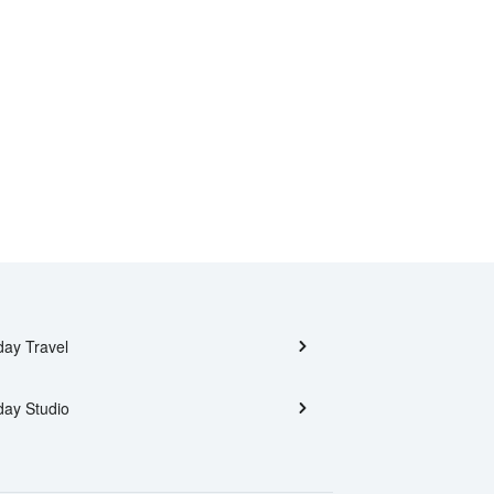
day Travel
day Studio