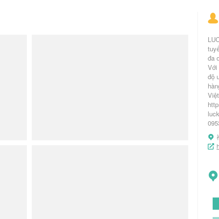
LUC
tuy
đa 
Với
độ 
hàn
Việ
htt
luc
095