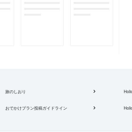
gefor
dummymessagefor
dummymessagefor
tplac
photoreportplac
photoreportplac
eholder
eholder
旅のしおり
Holi
おでかけプラン投稿ガイドライン
Holi