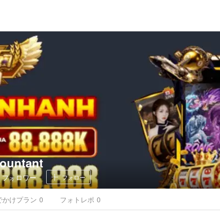
ountant
0
フォロワー
フォロー
でかけ
プラン
0
フォトレポ
0