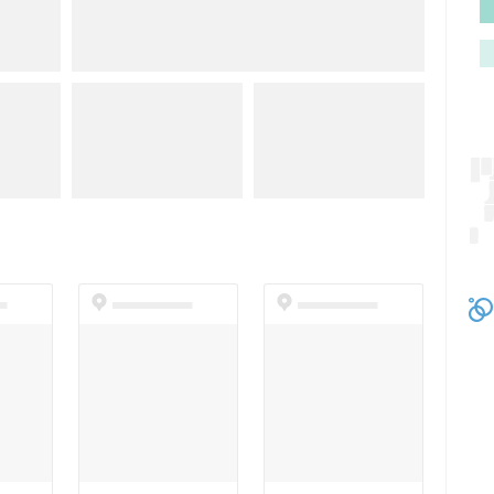
t
dummyspot
dummyspot