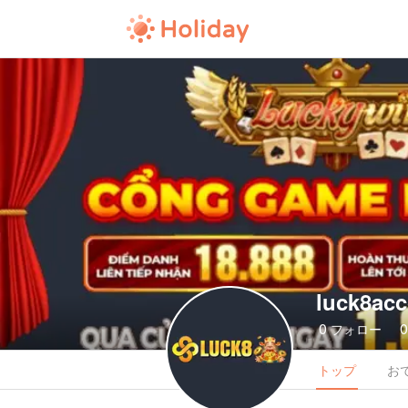
luck8acc
0
フォロー
トップ
お