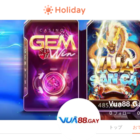
Vua88 G
0
フォロー
トップ
お