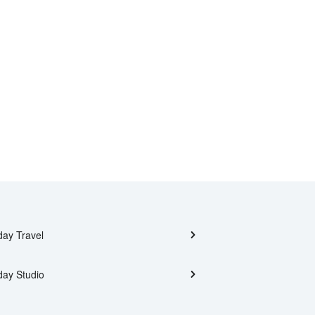
day Travel
day Studio