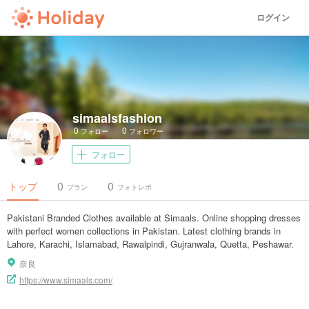
ログイン
simaalsfashion
0
0
フォロー
フォロワー
フォロー
0
0
トップ
プラン
フォトレポ
Pakistani Branded Clothes available at Simaals. Online shopping dresses
with perfect women collections in Pakistan. Latest clothing brands in
Lahore, Karachi, Islamabad, Rawalpindi, Gujranwala, Quetta, Peshawar.
奈良
https://www.simaals.com/