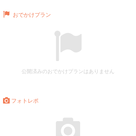
おでかけプラン
公開済みのおでかけプランはありません
フォトレポ