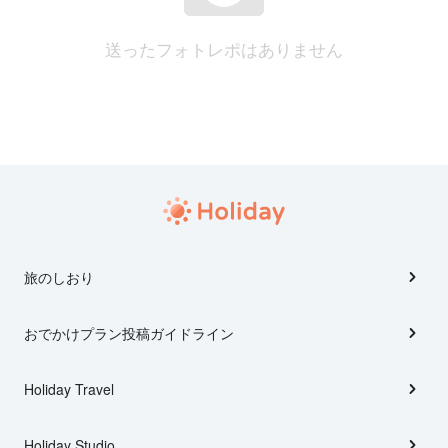
送ったフォトレポはありません
旅のしおり
おでかけプラン投稿ガイドライン
Holiday Travel
Holiday Studio