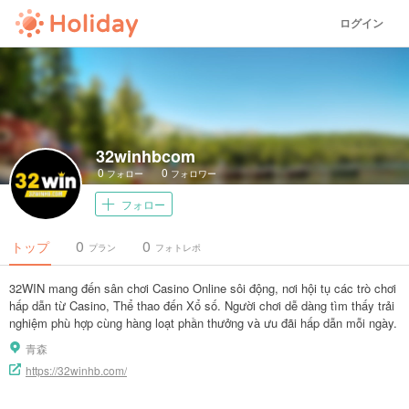
ログイン
32winhbcom
0
0
フォロー
フォロワー
フォロー
0
0
トップ
プラン
フォトレポ
32WIN mang đến sân chơi Casino Online sôi động, nơi hội tụ các trò chơi
hấp dẫn từ Casino, Thể thao đến Xổ số. Người chơi dễ dàng tìm thấy trải
nghiệm phù hợp cùng hàng loạt phần thưởng và ưu đãi hấp dẫn mỗi ngày.
青森
https://32winhb.com/