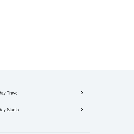
day Travel
day Studio