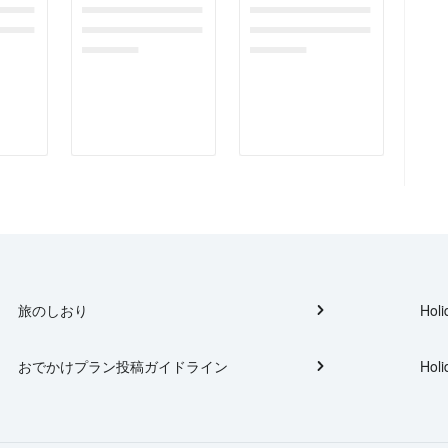
gefor
dummymessagefor
dummymessagefor
tplac
photoreportplac
photoreportplac
eholder
eholder
旅のしおり
Holi
おでかけプラン投稿ガイドライン
Holi