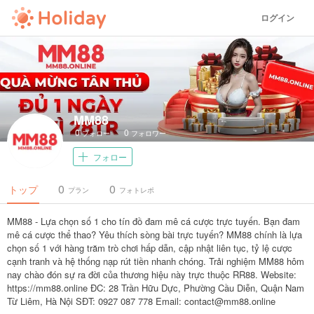
ログイン
MM88
0
0
フォロー
フォロワー
フォロー
0
0
トップ
プラン
フォトレポ
MM88 - Lựa chọn số 1 cho tín đồ đam mê cá cược trực tuyến. Bạn đam
mê cá cược thể thao? Yêu thích sòng bài trực tuyến? MM88 chính là lựa
chọn số 1 với hàng trăm trò chơi hấp dẫn, cập nhật liên tục, tỷ lệ cược
cạnh tranh và hệ thống nạp rút tiền nhanh chóng. Trải nghiệm MM88 hôm
nay chào đón sự ra đời của thương hiệu này trực thuộc RR88. Website:
https://mm88.online ĐC: 28 Trần Hữu Dực, Phường Cầu Diễn, Quận Nam
Từ Liêm, Hà Nội SĐT: 0927 087 778 Email: contact@mm88.online