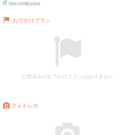
https://mm88.online
おでかけプラン
公開済みのおでかけプランはありません
フォトレポ