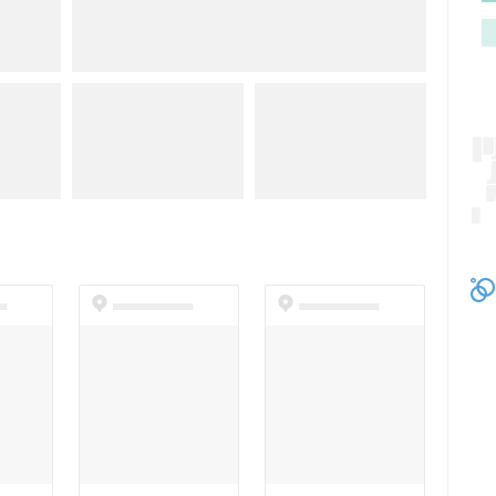
t
dummyspot
dummyspot