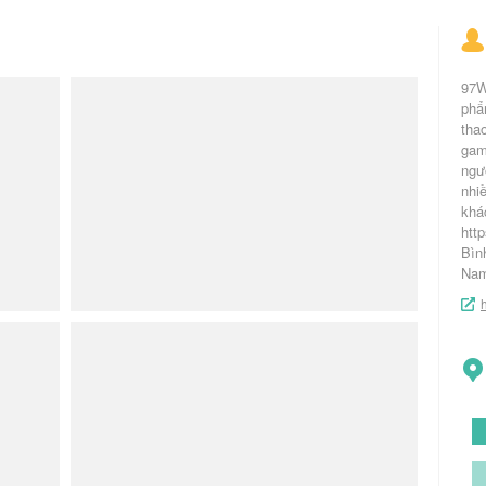
97W
phẩ
tha
gam
ngư
nhi
khá
htt
Bìn
Na