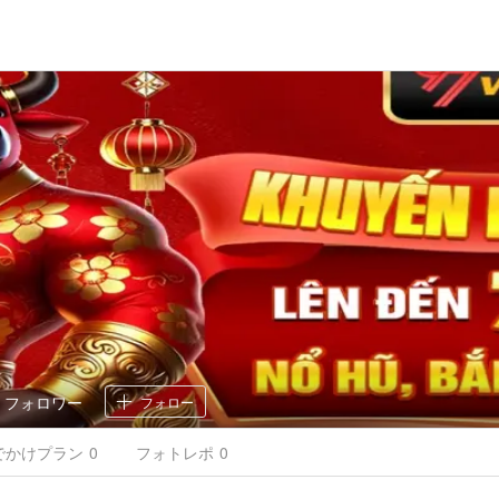
0
フォロワー
フォロー
でかけ
プラン
0
フォトレポ
0