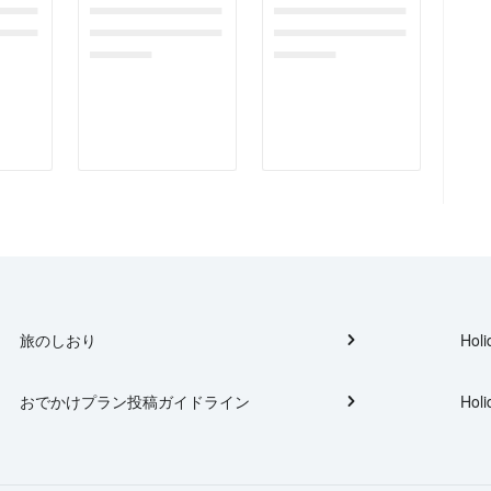
gefor
dummymessagefor
dummymessagefor
tplac
photoreportplac
photoreportplac
eholder
eholder
旅のしおり
Holi
おでかけプラン投稿ガイドライン
Holi