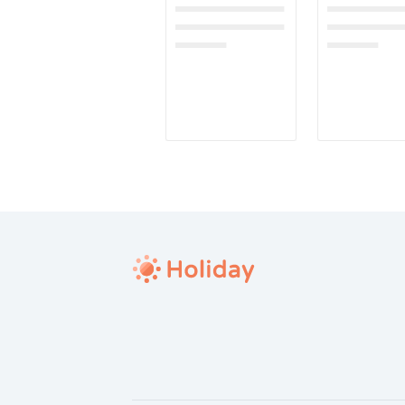
dummymessagefor
dummymessa
photoreportplac
photorepor
eholder
eholder