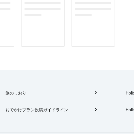
gefor
dummymessagefor
dummymessagefor
tplac
photoreportplac
photoreportplac
eholder
eholder
旅のしおり
Holi
おでかけプラン投稿ガイドライン
Holi