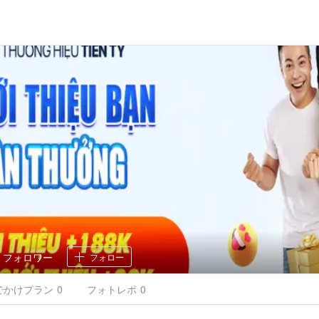
0
フォロワー
フォロー
でかけ
プラン
0
フォトレポ
0