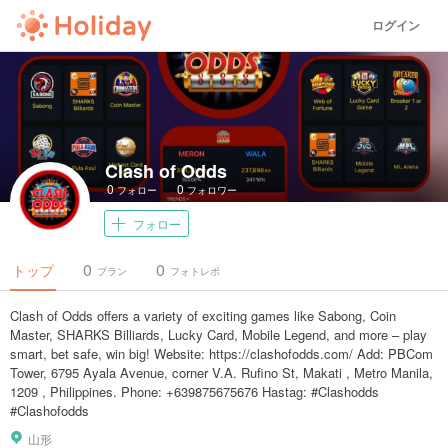
ログイン
Clash of Odds
0
0
フォロー
フォロワー
フォロー
0
0
トップ
プラン
フォトレポ
Clash of Odds offers a variety of exciting games like Sabong, Coin
Master, SHARKS Billiards, Lucky Card, Mobile Legend, and more – play
smart, bet safe, win big! Website: https://clashofodds.com/ Add: PBCom
Tower, 6795 Ayala Avenue, corner V.A. Rufino St, Makati , Metro Manila,
1209 , Philippines. Phone: +639875675676 Hastag: #Clashodds
#Clashofodds
山形