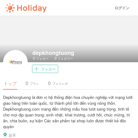
ログイン
depkhongtuong
0
0
フォロー
フォロワー
フォロー
0
0
トップ
プラン
フォトレポ
Depkhongtuong là đơn vị hệ thống điện hoa chuyên nghiệp với mạng lưới
giao hàng trên toàn quốc, từ thành phố lớn đến vùng nông thôn.
Depkhongtuong.com mang đến những mẫu hoa tươi sang trọng, tinh tế
cho mọi dịp quan trọng: sinh nhật, khai trương, cưới hỏi, chúc mừng, tri
ân, chia buồn, sự kiện Các sản phẩm tại shop luôn được thiết kế độc
quyền
岩手