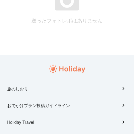
送ったフォトレポはありません
旅のしおり
おでかけプラン投稿ガイドライン
Holiday Travel