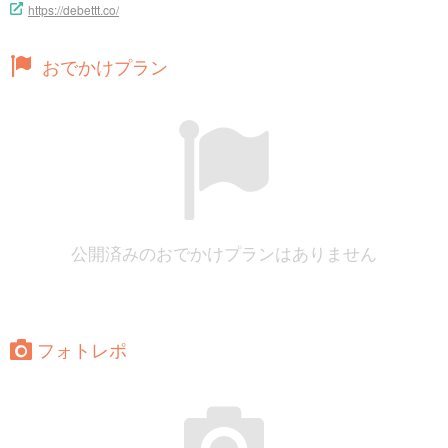
https://debettt.co/
おでかけプラン
公開済みのおでかけプランはありません
フォトレポ