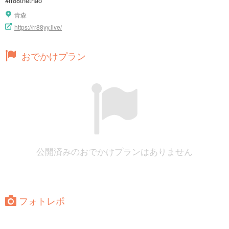
#rr88thethao
青森
https://rr88yy.live/
おでかけプラン
公開済みのおでかけプランはありません
フォトレポ