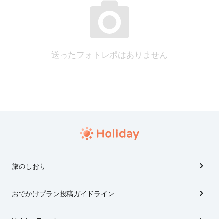
送ったフォトレポはありません
旅のしおり
おでかけプラン投稿ガイドライン