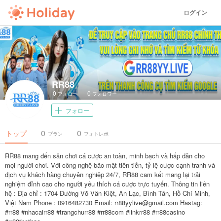
ログイン
RR88
0
0
フォロー
フォロワー
フォロー
0
0
トップ
プラン
フォトレポ
RR88 mang đến sân chơi cá cược an toàn, minh bạch và hấp dẫn cho
mọi người chơi. Với công nghệ bảo mật tiên tiến, tỷ lệ cược cạnh tranh và
dịch vụ khách hàng chuyên nghiệp 24/7, RR88 cam kết mang lại trải
nghiệm đỉnh cao cho người yêu thích cá cược trực tuyến. Thông tin liên
hệ : Địa chỉ : 1704 Đường Võ Văn Kiệt, An Lạc, Bình Tân, Hồ Chí Minh,
Việt Nam Phone : 0916482730 Email: rr88yylive@gmail.com Hastag:
#rr88 #nhacairr88 #trangchurr88 #rr88com #linkrr88 #rr88casino