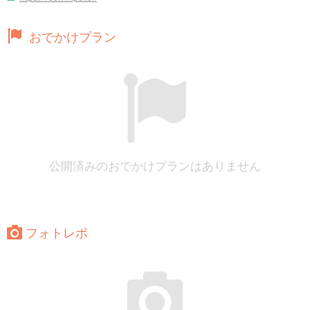
おでかけプラン
公開済みのおでかけプランはありません
フォトレポ