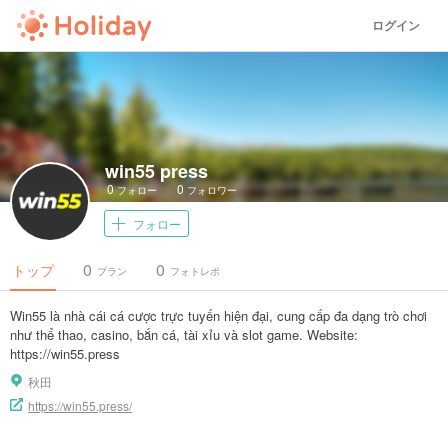
ログイン
win55 press
0
0
フォロー
フォロワー
フォロー
0
0
トップ
プラン
フォトレポ
Win55 là nhà cái cá cược trực tuyến hiện đại, cung cấp đa dạng trò chơi
như thể thao, casino, bắn cá, tài xỉu và slot game. Website:
https://win55.press
秋田
https://win55.press/