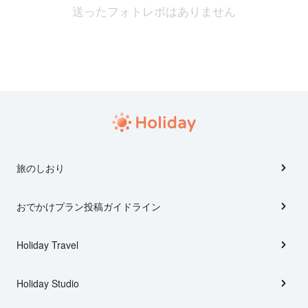
送ったフォトレポはありません
旅のしおり
おでかけプラン投稿ガイドライン
Holiday Travel
Holiday Studio