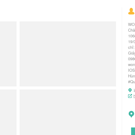
WON
Châ
106
19/
chỉ
Giấ
098
won
IOS
Hùn
#Qu