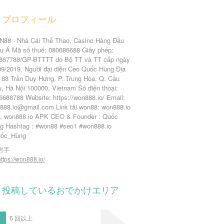
プロフィール
88 - Nhà Cái Thể Thao, Casino Hàng Đầu
u Á Mã số thuế: 080686688 Giấy phép:
867788/GP-BTTTT do Bộ TT và TT cấp ngày
09/2019. Người đại diện Ceo Quốc Hùng Địa
: 88 Trần Duy Hưng, P. Trung Hòa, Q. Cầu
y, Hà Nội 100000, Vietnam Số điện thoại:
6688788 Website: https://won888.io/ Email:
888.io@gmail.com Link tải won88: won888.io
, won888.io APK CEO & Founder : Quốc
g Hashtag : #won88 #seo1 #won888.io
ốc_Hùng
岩手
https://won888.io/
投稿しているおでかけエリア
6 回以上