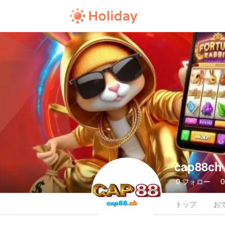
cap88ch
0
フォロー
トップ
お